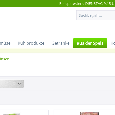
Bis spätestens DIENSTAG 9:15 U
müse
Kühlprodukte
Getränke
aus der Speis
Kö
Linsen