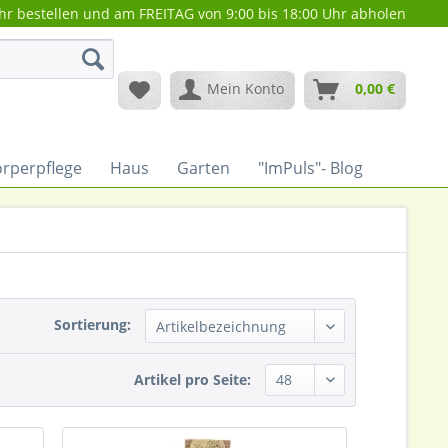
hr bestellen und am FREITAG von 9:00 bis 18:00 Uhr abholen
Mein Konto
0,00 €
rperpflege
Haus
Garten
"ImPuls"- Blog
Sortierung:
Artikel pro Seite: