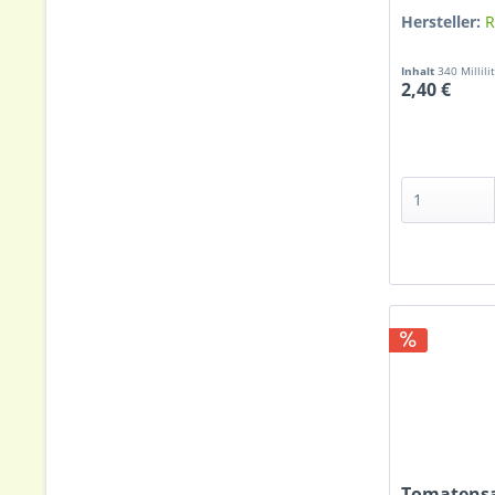
Hersteller:
R
Inhalt
340 Millili
2,40 €
Tomatensau