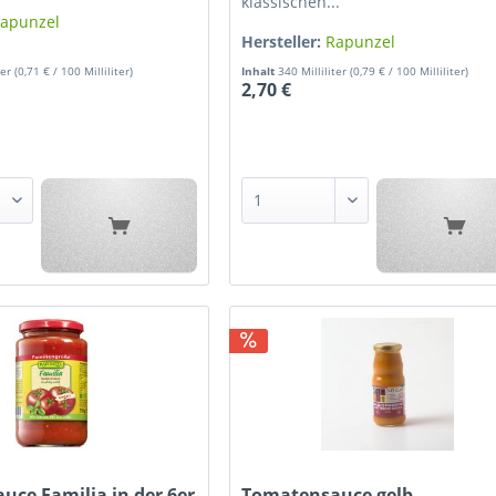
klassischen...
apunzel
Hersteller:
Rapunzel
ter
(0,71 € / 100 Milliliter)
Inhalt
340 Milliliter
(0,79 € / 100 Milliliter)
2,70 €
ce Familia in der 6er
Tomatensauce gelb