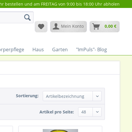
hr bestellen und am FREITAG von 9:00 bis 18:00 Uhr abholen
Mein Konto
0,00 €
rperpflege
Haus
Garten
"ImPuls"- Blog
Sortierung:
Artikel pro Seite: