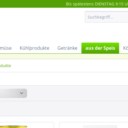
Bis spätestens DIENSTAG 9:15 U
müse
Kühlprodukte
Getränke
aus der Speis
Kö
dukte