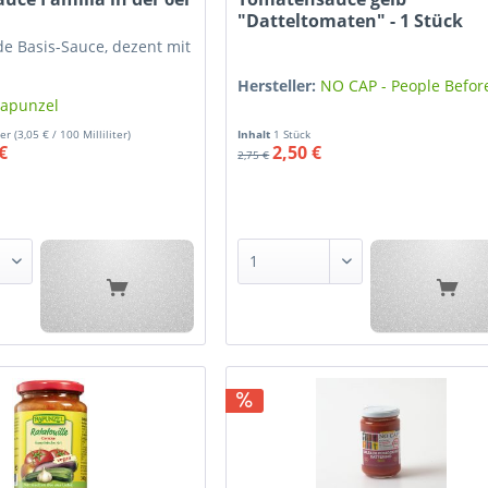
"Datteltomaten" - 1 Stück
de Basis-Sauce, dezent mit
Hersteller:
NO CAP - People Before
apunzel
ter
(3,05 € / 100 Milliliter)
Inhalt
1 Stück
€
2,50 €
2,75 €