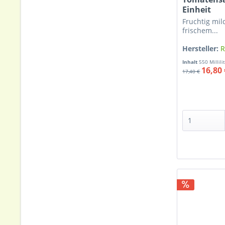
Einheit
Fruchtig mil
frischem...
Hersteller:
R
Inhalt
550 Millili
16,80 
17,40 €