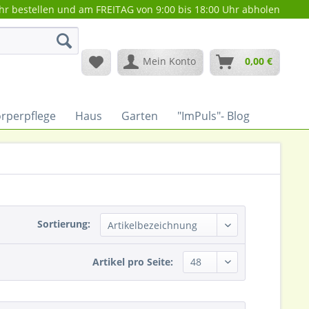
hr bestellen und am FREITAG von 9:00 bis 18:00 Uhr abholen
Mein Konto
0,00 €
rperpflege
Haus
Garten
"ImPuls"- Blog
Sortierung:
Artikel pro Seite: