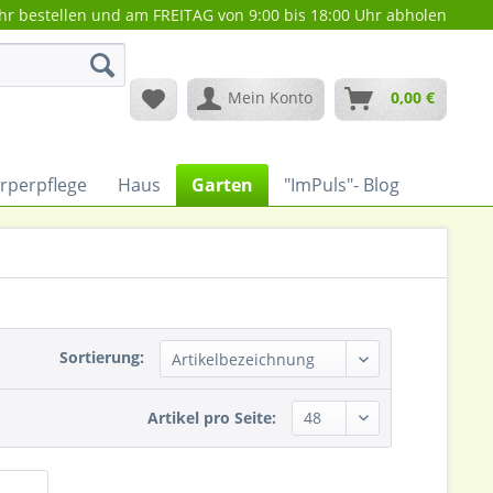
hr bestellen und am FREITAG von 9:00 bis 18:00 Uhr abholen
Mein Konto
0,00 €
rperpflege
Haus
Garten
"ImPuls"- Blog
Sortierung:
Artikel pro Seite: