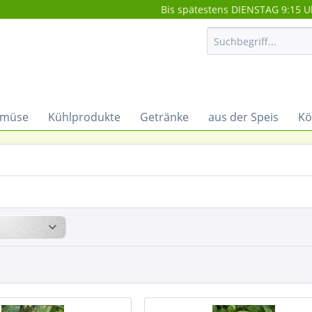
Bis spätestens DIENSTAG 9:15 U
müse
Kühlprodukte
Getränke
aus der Speis
Kö