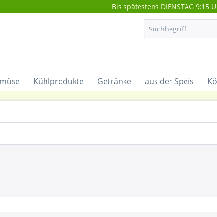
Bis spätestens DIENSTAG 9:15 U
müse
Kühlprodukte
Getränke
aus der Speis
Kö