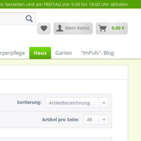
hr bestellen und am FREITAG von 9:00 bis 18:00 Uhr abholen
Mein Konto
0,00 €
rperpflege
Haus
Garten
"ImPuls"- Blog
Sortierung:
Artikel pro Seite: