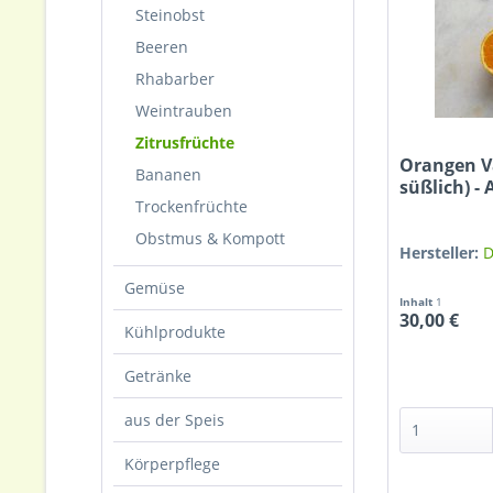
Steinobst
Beeren
Rhabarber
Weintrauben
Zitrusfrüchte
Orangen Va
Bananen
süßlich) -
Trockenfrüchte
Obstmus & Kompott
Hersteller:
D
Gemüse
Inhalt
1
30,00 €
Kühlprodukte
Getränke
aus der Speis
Körperpflege