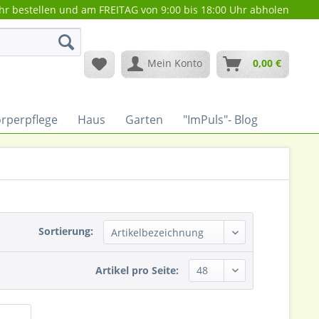
hr bestellen und am FREITAG von 9:00 bis 18:00 Uhr abholen
Mein Konto
0,00 €
rperpflege
Haus
Garten
"ImPuls"- Blog
Sortierung:
Artikel pro Seite: