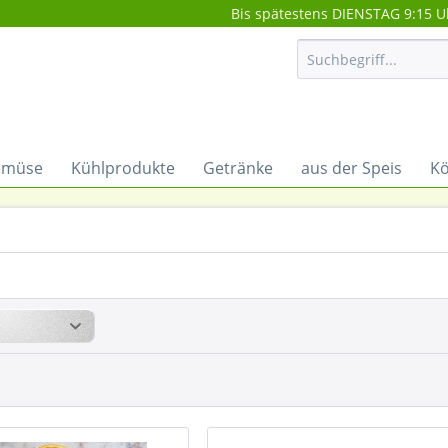
Bis spätestens DIENSTAG 9:15 U
emüse
Kühlprodukte
Getränke
aus der Speis
Kö