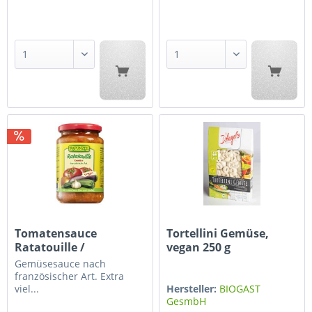
Tomatensauce
Tortellini Gemüse,
Ratatouille /
vegan 250 g
Mengenvorteil im 6er...
Gemüsesauce nach
französischer Art. Extra
viel...
Hersteller:
BIOGAST
GesmbH