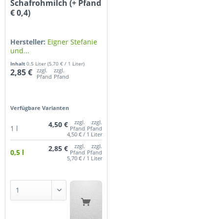
Schafrohmilch (+ Pfand
€ 0,4)
Hersteller:
Eigner Stefanie
und...
Inhalt
0.5 Liter
(5,70 € / 1 Liter)
zzgl.
zzgl.
2,85 €
Pfand
Pfand
Verfügbare Varianten
zzgl.
zzgl.
4,50 €
1 l
Pfand
Pfand
4,50 € / 1 Liter
zzgl.
zzgl.
2,85 €
0,5 l
Pfand
Pfand
5,70 € / 1 Liter