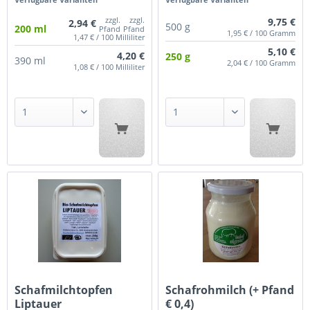
zzgl.
zzgl.
9,75 €
2,94 €
500 g
200 ml
Pfand
Pfand
1,95 € / 100 Gramm
1,47 € / 100 Milliliter
5,10 €
4,20 €
250 g
390 ml
2,04 € / 100 Gramm
1,08 € / 100 Milliliter
Schafmilchtopfen
Schafrohmilch (+ Pfand
Liptauer
€ 0,4)