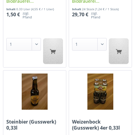
BioBrauerei...
BioBrauerei...
Inhalt
0.33 Liter
(4,55 € / 1 Liter)
Inhalt
24 Stück
(1,24 € / 1 Stück)
zzgl.
zzgl.
1,50 €
29,70 €
Pfand
Pfand
Steinbier (Gusswerk)
Weizenbock
0,33l
(Gusswerk) 4er 0,33l