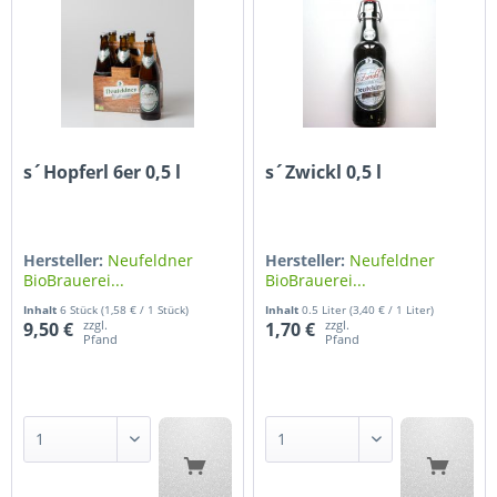
s´Hopferl 6er 0,5 l
s´Zwickl 0,5 l
Hersteller:
Neufeldner
Hersteller:
Neufeldner
BioBrauerei...
BioBrauerei...
Inhalt
6 Stück
(1,58 € / 1 Stück)
Inhalt
0.5 Liter
(3,40 € / 1 Liter)
zzgl.
zzgl.
9,50 €
1,70 €
Pfand
Pfand