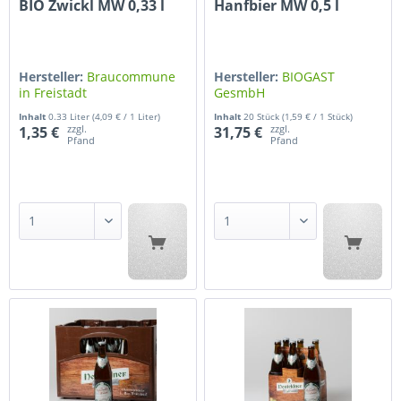
BIO Zwickl MW 0,33 l
Hanfbier MW 0,5 l
Hersteller:
Braucommune
Hersteller:
BIOGAST
in Freistadt
GesmbH
Inhalt
0.33 Liter
(4,09 € / 1 Liter)
Inhalt
20 Stück
(1,59 € / 1 Stück)
zzgl.
zzgl.
1,35 €
31,75 €
Pfand
Pfand