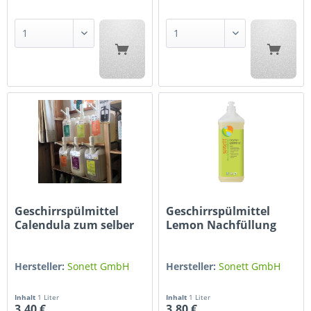
Geschirrspülmittel
Geschirrspülmittel
Calendula zum selber
Lemon Nachfüllung
Nachfüllen
Hersteller:
Sonett GmbH
Hersteller:
Sonett GmbH
Inhalt
1 Liter
Inhalt
1 Liter
3,40 €
3,80 €