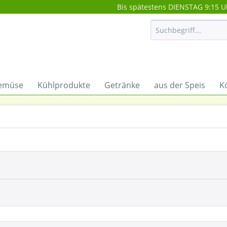
Bis spätestens DIENSTAG 9:15 U
emüse
Kühlprodukte
Getränke
aus der Speis
K