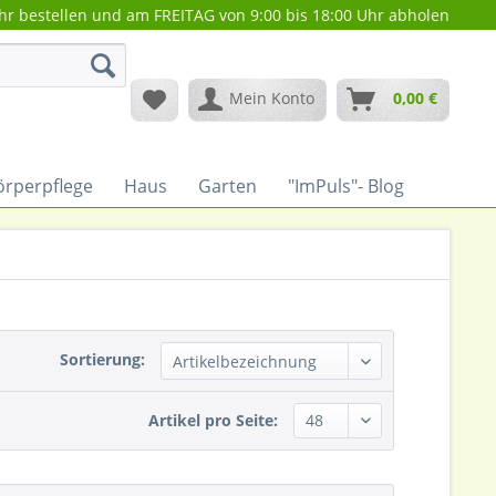
hr bestellen und am FREITAG von 9:00 bis 18:00 Uhr abholen
Mein Konto
0,00 €
örperpflege
Haus
Garten
"ImPuls"- Blog
Sortierung:
Artikel pro Seite: