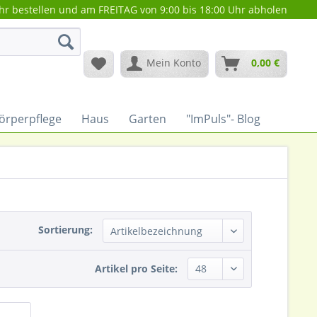
hr bestellen und am FREITAG von 9:00 bis 18:00 Uhr abholen
Mein Konto
0,00 €
örperpflege
Haus
Garten
"ImPuls"- Blog
Sortierung:
Artikel pro Seite: