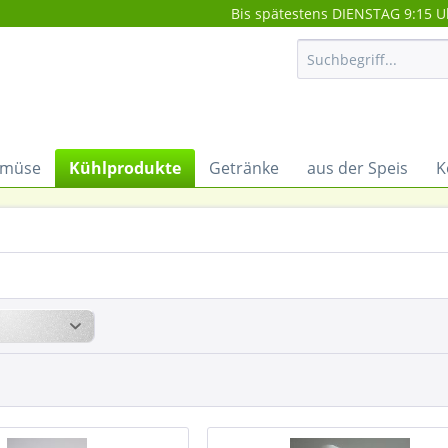
Bis spätestens DIENSTAG 9:15 U
müse
Kühlprodukte
Getränke
aus der Speis
K