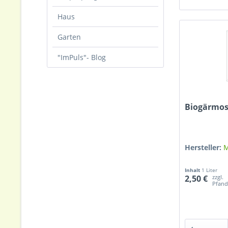
Haus
Garten
"ImPuls"- Blog
Biogärmos
Hersteller:
M
Inhalt
1 Liter
zzgl.
2,50 €
Pfan