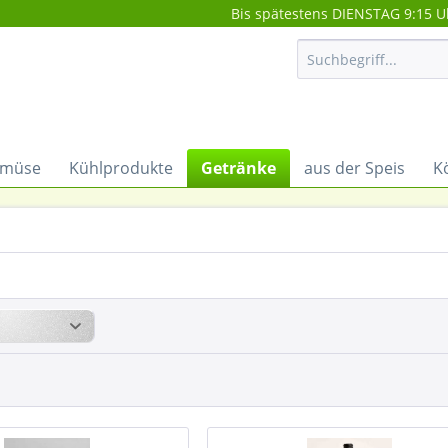
Bis spätestens DIENSTAG 9:15 U
müse
Kühlprodukte
Getränke
aus der Speis
K