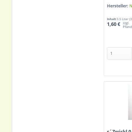
Hersteller:
N
Inhalt
0.5 Liter
(3
zzgl.
1,60 €
Pfan
s´Zwickl 0,