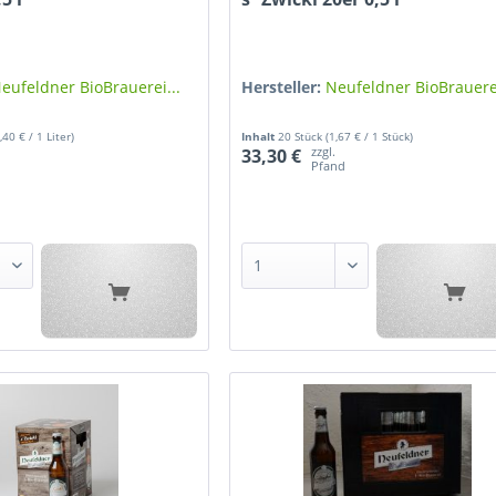
eufeldner BioBrauerei...
Hersteller:
Neufeldner BioBrauerei
,40 € / 1 Liter)
Inhalt
20 Stück
(1,67 € / 1 Stück)
zzgl.
33,30 €
d
Pfand