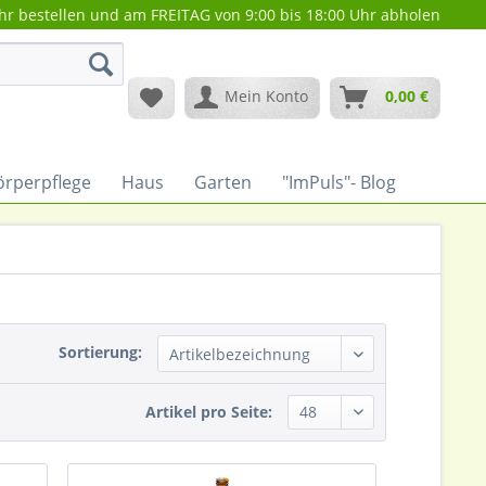
hr bestellen und am FREITAG von 9:00 bis 18:00 Uhr abholen
Mein Konto
0,00 €
örperpflege
Haus
Garten
"ImPuls"- Blog
Sortierung:
Artikel pro Seite: