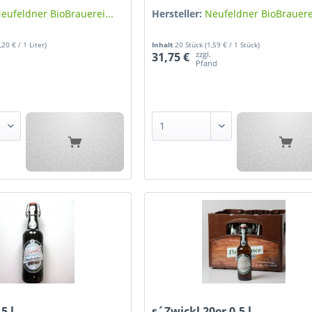
eufeldner BioBrauerei...
Hersteller:
Neufeldner BioBrauerei
,20 € / 1 Liter)
Inhalt
20 Stück
(1,59 € / 1 Stück)
zzgl.
31,75 €
d
Pfand
5 l
s´Zwickl 20er 0,5 l