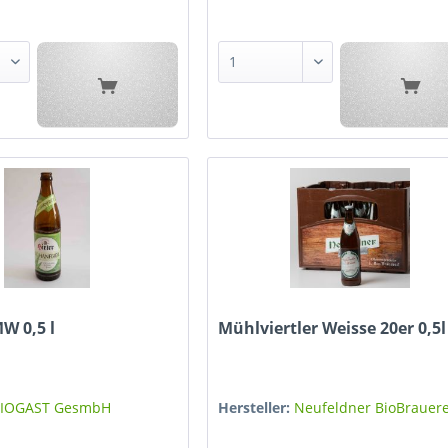
W 0,5 l
Mühlviertler Weisse 20er 0,5l
IOGAST GesmbH
Hersteller:
Neufeldner BioBrauerei