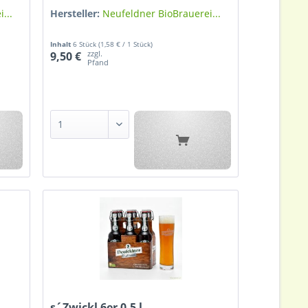
...
Hersteller:
Neufeldner BioBrauerei...
Inhalt
6 Stück
(1,58 € / 1 Stück)
zzgl.
9,50 €
Pfand
s´Zwickl 6er 0,5 l