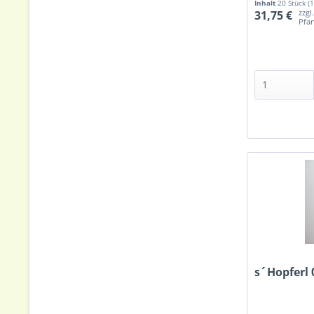
Inhalt
20 Stück
(
zzgl
31,75 €
Pfa
s´Hopferl 0