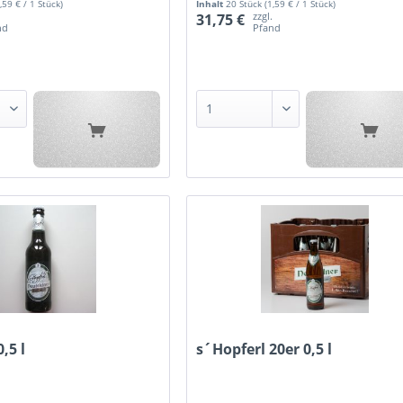
1,59 € / 1 Stück)
Inhalt
20 Stück
(1,59 € / 1 Stück)
.
zzgl.
31,75 €
nd
Pfand
,5 l
s´Hopferl 20er 0,5 l