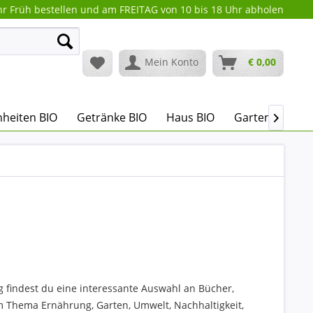
r Früh bestellen und am FREITAG von 10 bis 18 Uhr abholen
Mein Konto
€ 0,00
heiten BIO
Getränke BIO
Haus BIO
Garten BIO

 findest du eine interessante Auswahl an Bücher,
 Thema Ernährung, Garten, Umwelt, Nachhaltigkeit,