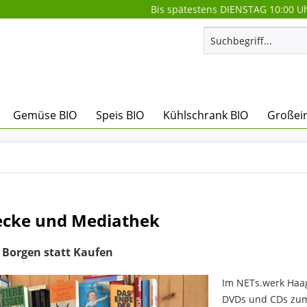
Bis spätestens DIENSTAG 10:00 Uh
Gemüse BIO
Speis BIO
Kühlschrank BIO
Großein
cke und Mediathek
 Borgen statt Kaufen
Im NETs.werk Haag
DVDs und
CDs zum