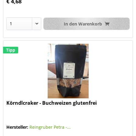
€ 4,68
In den
Warenkorb
Tipp
Körndlcraker - Buchweizen glutenfrei
Hersteller:
Reingruber Petra -...