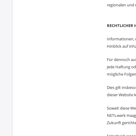
regionalen und
RECHTLICHER 
Informationen, 
Hinblick auf inha
Für dennoch auf
jede Haftung ode
mögliche Folgen
Dies gilt insbes
dieser Website k
Soweit diese We
NETs.werk Haag W
Zukunft gericht