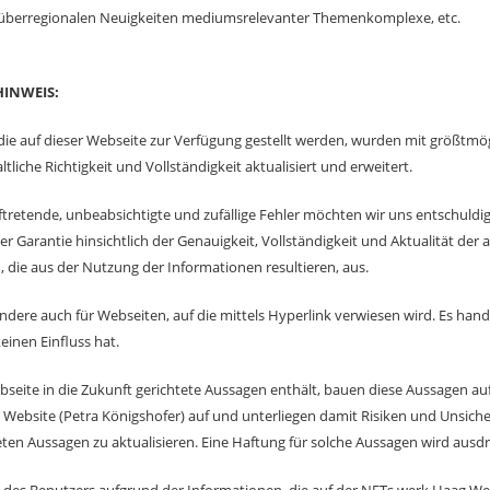
 überregionalen Neuigkeiten mediumsrelevanter Themenkomplexe, etc.
HINWEIS:
die auf dieser Webseite zur Verfügung gestellt werden, wurden mit größtmö
ltliche Richtigkeit und Vollständigkeit aktualisiert und erweitert.
tretende, unbeabsichtigte und zufällige Fehler möchten wir uns entschuldig
r Garantie hinsichtlich der Genauigkeit, Vollständigkeit und Aktualität der 
, die aus der Nutzung der Informationen resultieren, aus.
ondere auch für Webseiten, auf die mittels Hyperlink verwiesen wird. Es han
einen Einfluss hat.
bseite in die Zukunft gerichtete Aussagen enthält, bauen diese Aussagen 
ebsite (Petra Königshofer) auf und unterliegen damit Risiken und Unsicherhe
eten Aussagen zu aktualisieren. Eine Haftung für solche Aussagen wird ausd