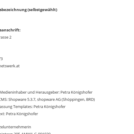
ezeichnung (selbstgewählt)
anschrift:
rasse 2
73
netswerk.at
 Medieninhaber und Herausgeber: Petra Königshofer
CMS: Shopware 5.3.7, shopware AG (Shöppingen, BRD)
assung Templates: Petra Königshofer
xt: Petra Königshofer
nzelunternehmerin