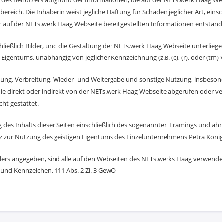
des Benutzers aufgrund der Informationen, die auf der NETs.werk Haag Webs
ereich. Die Inhaberin weist jegliche Haftung für Schäden jeglicher Art, ei
auf der NETs.werk Haag Webseite bereitgestellten Informationen entstande
schließlich Bilder, und die Gestaltung der NETs.werk Haag Webseite unterl
 Eigentums, unabhängig von jeglicher Kennzeichnung (z.B. (c), (r), oder (tm)
tigung, Verbreitung, Wieder- und Weitergabe und sonstige Nutzung, insbeson
die direkt oder indirekt von der NETs.werk Haag Webseite abgerufen oder v
cht gestattet.
 des Inhalts dieser Seiten einschließlich des sogenannten Framings und äh
nz zur Nutzung des geistigen Eigentums des Einzelunternehmens Petra Köni
ders angegeben, sind alle auf den Webseiten des NETs.werks Haag verwendet
 und Kennzeichen. 111 Abs. 2 Zi. 3 GewO