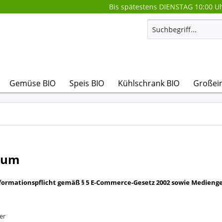
Bis spätestens DIENSTAG 10:00 Uh
Gemüse BIO
Speis BIO
Kühlschrank BIO
Großein
sum
ormationspflicht gemäß § 5 E-Commerce-Gesetz 2002 sowie Medienges
er