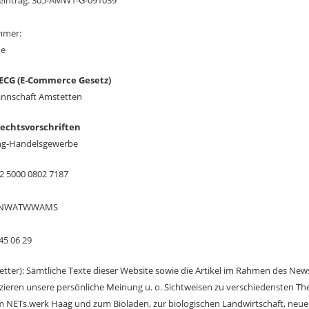
reintrag: 305-AMW1-G-091039
mmer:
ne
ECG (E-Commerce Gesetz)
nnschaft Amstetten
chtsvorschriften
g-Handelsgewerbe
2 5000 0802 7187
 RLNWATWWAMS
45 06 29
sletter): Sämtliche Texte dieser Website sowie die Artikel im Rahmen des Ne
eren unsere persönliche Meinung u. o. Sichtweisen zu verschiedensten T
 NETs.werk Haag und zum Bioladen, zur biologischen Landwirtschaft, neu