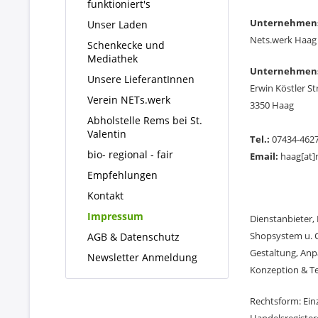
funktioniert's
Unternehmensb
Unser Laden
Nets.werk Haag
Schenkecke und
Mediathek
Unternehmens
Unsere LieferantInnen
Erwin Köstler St
Verein NETs.werk
3350 Haag
Abholstelle Rems bei St.
Valentin
Tel.:
07434-462
bio- regional - fair
Email:
haag[at]
Empfehlungen
Kontakt
Impressum
Dienstanbieter,
Shopsystem u. 
AGB & Datenschutz
Gestaltung, Anp
Newsletter Anmeldung
Konzeption & Te
Rechtsform: Ei