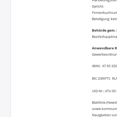
Handelsregiste
Gericht:
Firmenbuchnu
Beteiligung: kei
Behörde gem. 
Bezirkshauptma
Anwendbare Re
Gewerbeordnun
IBAN: AT 65 320
BIC (SWIFT):
UID-Nr.: ATU 65 
Blattlinie (New
sowie kommunizi
Neuigkeiten vom