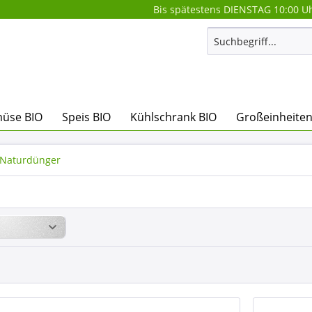
Bis spätestens DIENSTAG 10:00 Uh
üse BIO
Speis BIO
Kühlschrank BIO
Großeinheiten
Naturdünger