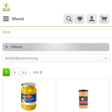
Menü
Obst
Filtern
1
von
2