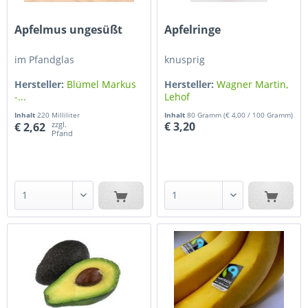
Apfelmus ungesüßt
Apfelringe
im Pfandglas
knusprig
Hersteller:
Blümel Markus
Hersteller:
Wagner Martin,
-...
Lehof
Inhalt
220 Milliliter
Inhalt
80 Gramm
(€ 4,00 / 100 Gramm)
zzgl.
€ 3,20
€ 2,62
Pfand