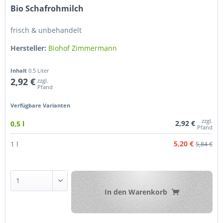
Bio Schafrohmilch
frisch & unbehandelt
Hersteller:
Biohof Zimmermann
Inhalt
0.5 Liter
2,92 €
zzgl.
Pfand
Verfügbare Varianten
zzgl.
2,92 €
0,5 l
Pfand
5,20 €
1 l
5,84 €
In den
Warenkorb