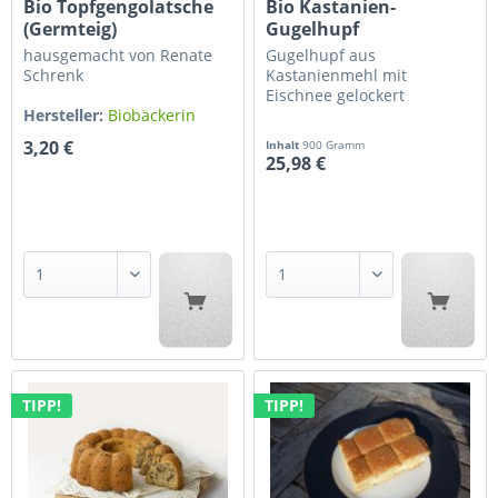
Bio Topfgengolatsche
Bio Kastanien-
(Germteig)
Gugelhupf
hausgemacht von Renate
Gugelhupf aus
Schrenk
Kastanienmehl mit
Eischnee gelockert
Hersteller:
Biobäckerin
Renate...
Hersteller:
Biobäckerei
3,20 €
Inhalt
900 Gramm
BROTocnik
25,98 €
TIPP!
TIPP!