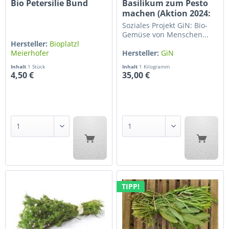
Bio Petersilie Bund
Basilikum zum Pesto
machen (Aktion 2024:
1...
Soziales Projekt GiN: Bio-
Gemüse von Menschen...
Hersteller:
Bioplatzl
Meierhofer
Hersteller:
GiN
Gärtnerhof...
Inhalt
1 Stück
Inhalt
1 Kilogramm
4,50 €
35,00 €
TIPP!