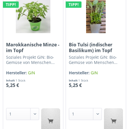
TIPP!
TIPP!
Marokkanische Minze -
Bio Tulsi (indischer
im Topf
Basilikum) im Topf
Soziales Projekt GiN: Bio-
Soziales Projekt GiN: Bio-
Gemüse von Menschen...
Gemüse von Menschen...
Hersteller:
GiN
Hersteller:
GiN
Gärtnerhof...
Gärtnerhof...
Inhalt
1 Stück
Inhalt
1 Stück
5,25 €
5,25 €