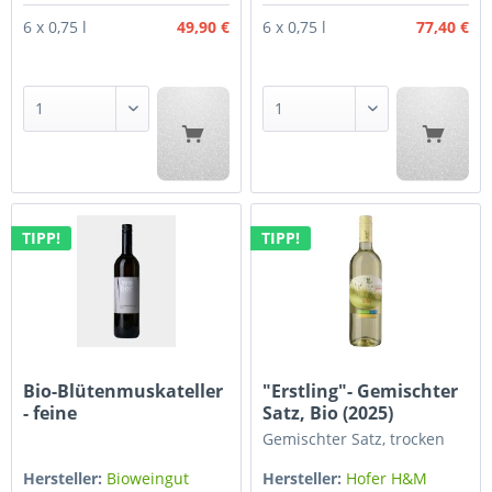
49,90 €
77,40 €
6 x 0,75 l
6 x 0,75 l
TIPP!
TIPP!
Bio-Blütenmuskateller
"Erstling"- Gemischter
- feine
Satz, Bio (2025)
Blütenaromen,...
Gemischter Satz, trocken
Hersteller:
Bioweingut
Hersteller:
Hofer H&M