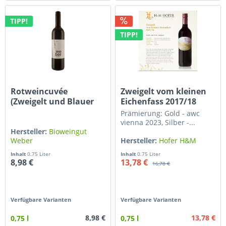
TIPP!
TIPP!
Rotweincuvée
Zweigelt vom kleinen
(Zweigelt und Blauer
Eichenfass 2017/18
Portugieser)...
Prämierung: Gold - awc
vienna 2023, Silber -...
Hersteller:
Bioweingut
Weber
Hersteller:
Hofer H&M
Weingut
Inhalt
0.75 Liter
Inhalt
0.75 Liter
8,98 €
13,78 €
16,78 €
Verfügbare Varianten
Verfügbare Varianten
8,98 €
13,78 €
0,75 l
0,75 l