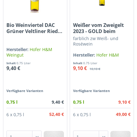
Bio Weinviertel DAC
Weißer vom Zweigelt
Grüner Veltliner Ried...
2023 - GOLD beim
Organic...
farblich zw Weiß- und
Roséwein
Hersteller:
Hofer H&M
Weingut
Hersteller:
Hofer H&M
Weingut
Inhalt
0.75 Liter
Inhalt
0.75 Liter
9,40 €
9,10 €
10,10 €
Verfügbare Varianten
Verfügbare Varianten
9,40 €
9,10 €
0,75 l
0,75 l
52,40 €
49,00 €
6 x 0,75 l
6 x 0,75 l