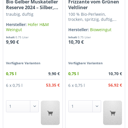
Bio Gelber Muskateller
Frizzante vom Grünen
Reserve 2024 – Silber,...
Veltliner
traubig, duftig
100 % Bio-Perlwein,
trocken, spritzig, duftig,...
Hersteller:
Hofer H&M
Weingut
Hersteller:
Bioweingut
Weber
Inhalt
0.75 Liter
Inhalt
0.75 Liter
9,90 €
10,70 €
Verfügbare Varianten
Verfügbare Varianten
9,90 €
10,70 €
0,75 l
0,75 l
53,35 €
56,92 €
6 x 0,75 l
6 x 0,75 l