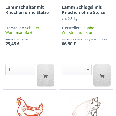
Lammschulter mit
Lamm-Schlögel mit
Knochen ohne Stelze
Knochen ohne Stelze
(€25,45/kg)
(33,50/kg)
ca. 2,5 kg
Hersteller:
Schober
Hersteller:
Schober
Wurstmanufaktur
Wurstmanufaktur
Inhalt
1000 Gramm
Inhalt
2.5 Kilogramm
(26,76 € / 1 Kilogramm)
25,45 €
66,90 €