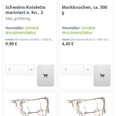
Schweins-Kotelette
Markknochen, ca. 500
mariniert o. Kn., 2
g
Stück...
KBA, grillfertig
Hersteller:
Schober
Hersteller:
Schober
Wurstmanufaktur
Wurstmanufaktur
Inhalt
300 Gramm
(33,00 € / 1000 Gramm)
Inhalt
500 Gramm
(8,90 € / 1000 Gramm)
9,90 €
4,45 €