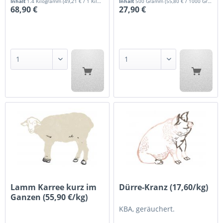
Inhalt
1.4 Kilogramm
(49,21 € / 1 Kilogramm)
Inhalt
500 Gramm
(55,80 € / 1000 Gramm)
68,90 €
27,90 €
Lamm Karree kurz im
Dürre-Kranz (17,60/kg)
Ganzen (55,90 €/kg)
KBA, geräuchert.