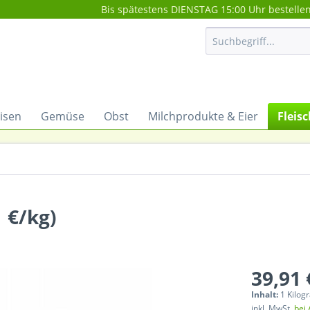
Bis spätestens DIENSTAG 15:00 Uhr bestelle
isen
Gemüse
Obst
Milchprodukte & Eier
Fleisc
 €/kg)
39,91 
Inhalt:
1 Kilo
inkl. MwSt.
bei