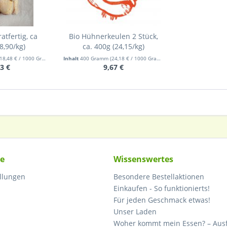
atfertig, ca
Bio Hühnerkeulen 2 Stück,
8,90/kg)
ca. 400g (24,15/kg)
18,48 € / 1000 Gramm)
Inhalt
400 Gramm
(24,18 € / 1000 Gramm)
3 €
9,67 €
ce
Wissenswertes
ellungen
Besondere Bestellaktionen
Einkaufen - So funktionierts!
Für jeden Geschmack etwas!
Unser Laden
Woher kommt mein Essen? – Ausf