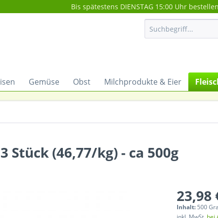
Bis spätestens DIENSTAG 15:00 Uhr bestelle
isen
Gemüse
Obst
Milchprodukte & Eier
Fleisc
 Stück (46,77/kg) - ca 500g
23,98 
Inhalt:
500 G
inkl. MwSt.
bei