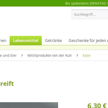
Bis spätestens DIENSTAG 
onen
Lebensmittel
Getränke
Geschenke für jeden 
e und Eier
Milchprodukte von der Kuh
Käse
reift
6,30 €