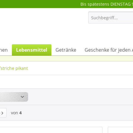
Bis spätestens DIENSTAG 
onen
Lebensmittel
Getränke
Geschenke für jeden 
striche pikant
von
4