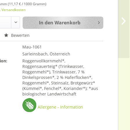
amm (11,17 € / 1000 Gramm)
l. Versandkosten
In den
Warenkorb
Bewerten
Mau-1061
Sarleinsbach, Österreich
ion:
Roggenvollkornmehl*,
Roggensauerteig* (Trinkwasser,
Roggenmehl*), Trinkwasser, 7 %
Dinkelsprossen*, 2 % Haferflocken*,
Roggenmehl*, Steinsalz, Brotgewürz*
(Kümmel*, Fenchel*, Koriander*); *aus
biologischer Landwirtschaft
Allergene - Information