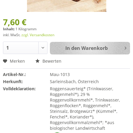
7,60 €
Inhalt:
1 Kilogramm
inkl. MwSt.
zzgl. Versandkosten
In den
Warenkorb
Merken
Bewerten
Artikel-Nr.:
Mau-1013
Herkunft:
Sarleinsbach, Österreich
Volldeklaration:
Roggensauerteig* (Trinkwasser,
Roggenmehl*), 29 %
Roggenvollkornmehl*, Trinkwasser,
Roggenflocken*, Roggenmehl*,
Steinsalz, Brotgewürz* (Kümmel*,
Fenchel*, Koriander*),
Roggenvollkornmalzmehl*; *aus
biologischer Landwirtschaft