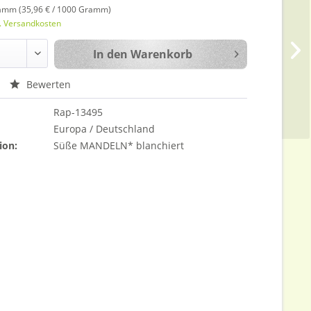
amm (35,96 € / 1000 Gramm)
l. Versandkosten
In den
Warenkorb
Bewerten
Rap-13495
Europa / Deutschland
ion:
Süße MANDELN* blanchiert