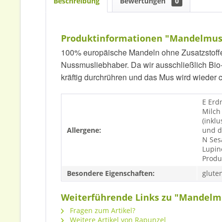
Beschreibung
Bewertungen
0
Produktinformationen "Mandelmus 
100% europäische Mandeln ohne Zusatzstoffe 
Nussmusliebhaber. Da wir ausschließlich Bio-
kräftig durchrühren und das Mus wird wieder 
E Erd
Milch
(inklu
Allergene:
und d
N Ses
Lupin
Produ
Besondere Eigenschaften:
gluten
Weiterführende Links zu "Mandelm
Fragen zum Artikel?
Weitere Artikel von Rapunzel