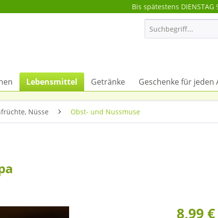
Bis spätestens DIENSTAG 
onen
Lebensmittel
Getränke
Geschenke für jeden 
nfrüchte, Nüsse
Obst- und Nussmuse
pa
8,99 €