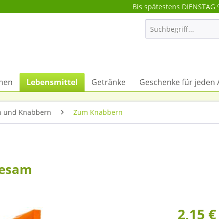
Bis spätestens DIENSTAG 
onen
Lebensmittel
Getränke
Geschenke für jeden 
 und Knabbern
Zum Knabbern
Sesam
2,15 €