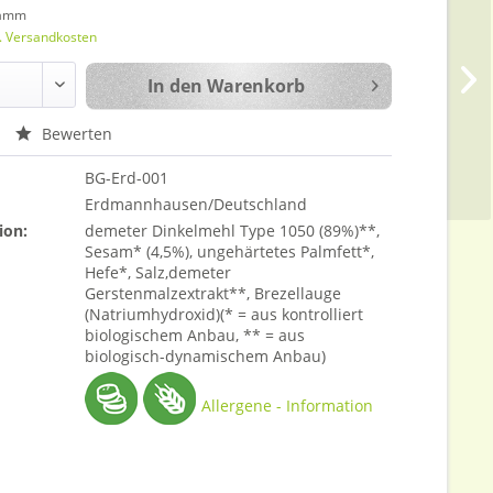
ramm
l. Versandkosten
In den
Warenkorb
Bewerten
BG-Erd-001
Erdmannhausen/Deutschland
ion:
demeter Dinkelmehl Type 1050 (89%)**,
Sesam* (4,5%), ungehärtetes Palmfett*,
Hefe*, Salz,demeter
Gerstenmalzextrakt**, Brezellauge
(Natriumhydroxid)(* = aus kontrolliert
biologischem Anbau, ** = aus
biologisch-dynamischem Anbau)
Allergene - Information