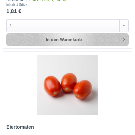
Inhalt
1 Stück
1,81 €
In den
Warenkorb
Eiertomaten