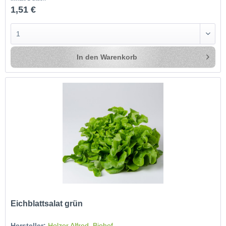
1,51 €
In den
Warenkorb
Eichblattsalat grün
Hersteller:
Holzer Alfred, Biohof