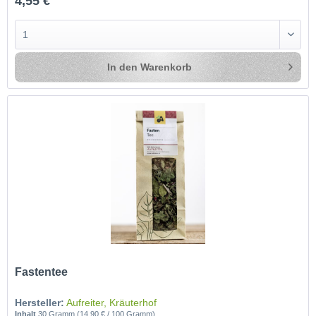
4,55 €
In den
Warenkorb
Fastentee
Hersteller:
Aufreiter, Kräuterhof
Inhalt
30 Gramm
(14,90 € / 100 Gramm)