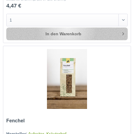
4,47 €
In den
Warenkorb
Fenchel
Hersteller:
Aufreiter, Kräuterhof