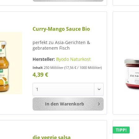
Curry-Mango Sauce Bio
perfekt zu Asia-Gerichten &
gebratenem Fisch
Hersteller:
Byodo Naturkost
GmbH
Inhalt
250 Milliliter
(17,56 € / 1000 Milliliter)
4,39 €
In den
Warenkorb
Merken
TIPP!
die veggie salsa