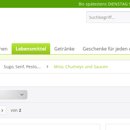
Bis spätestens DIENSTAG 
onen
Lebensmittel
Getränke
Geschenke für jeden 
Sugo, Senf, Pesto,...
Miso, Chutneys und Saucen
von
2