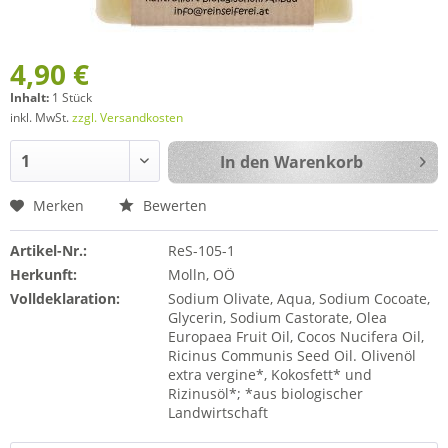
4,90 €
Inhalt:
1 Stück
inkl. MwSt.
zzgl. Versandkosten
In den
Warenkorb
Merken
Bewerten
Artikel-Nr.:
ReS-105-1
Herkunft:
Molln, OÖ
Volldeklaration:
Sodium Olivate, Aqua, Sodium Cocoate,
Glycerin, Sodium Castorate, Olea
Europaea Fruit Oil, Cocos Nucifera Oil,
Ricinus Communis Seed Oil. Olivenöl
extra vergine*, Kokosfett* und
Rizinusöl*; *aus biologischer
Landwirtschaft