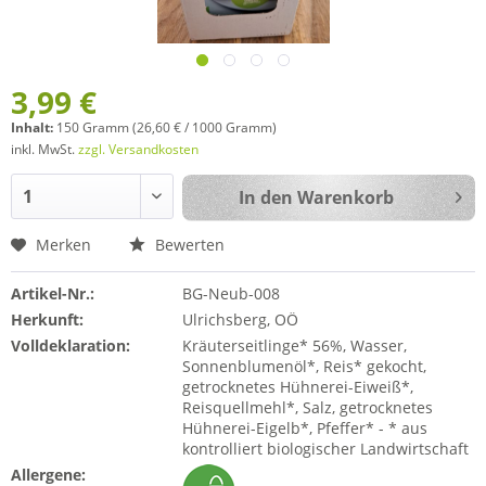
3,99 €
Inhalt:
150 Gramm (26,60 € / 1000 Gramm)
inkl. MwSt.
zzgl. Versandkosten
In den
Warenkorb
Merken
Bewerten
Artikel-Nr.:
BG-Neub-008
Herkunft:
Ulrichsberg, OÖ
Volldeklaration:
Kräuterseitlinge* 56%, Wasser,
Sonnenblumenöl*, Reis* gekocht,
getrocknetes Hühnerei-Eiweiß*,
Reisquellmehl*, Salz, getrocknetes
Hühnerei-Eigelb*, Pfeffer* - * aus
kontrolliert biologischer Landwirtschaft
Allergene: