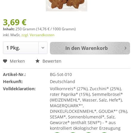
3,69 €
Inhalt:
250 Gramm (14,76 € / 1000 Gramm)
inkl. MwSt.
zzgl. Versandkosten
In den
Warenkorb
Merken
Bewerten
Artikel-Nr.:
BG-Sot-010
Herkunft:
Deutschland
Volldeklaration:
Vollkornreis* (27%), Zucchini* (25%),
roter Paprika* (15%), Semmelbrösel*
(WEIZENMEHL*, Wasser, Salz, Hefe*),
MAGERQUARK*°,
DINKELFLOCKENMEHL*, GOUDA*° (3%),
SESAM*, Sonnenblumenöl*, Salz,
Gewürze* (enthält SENF*) - * aus
kontrolliert ökologischer Erzeugung