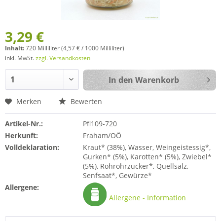
3,29 €
Inhalt:
720 Milliliter (4,57 € / 1000 Milliliter)
inkl. MwSt.
zzgl. Versandkosten
In den
Warenkorb
Merken
Bewerten
Artikel-Nr.:
Pfl109-720
Herkunft:
Fraham/OÖ
Volldeklaration:
Kraut* (38%), Wasser, Weingeistessig*,
Gurken* (5%), Karotten* (5%), Zwiebel*
(5%), Rohrohrzucker*, Quellsalz,
Senfsaat*, Gewürze*
Allergene:
Allergene - Information