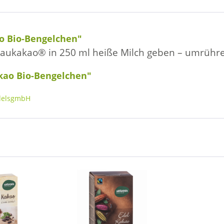
o Bio-Bengelchen"
chlaukakao® in 250 ml heiße Milch geben – umrühren
kao Bio-Bengelchen"
delsgmbH