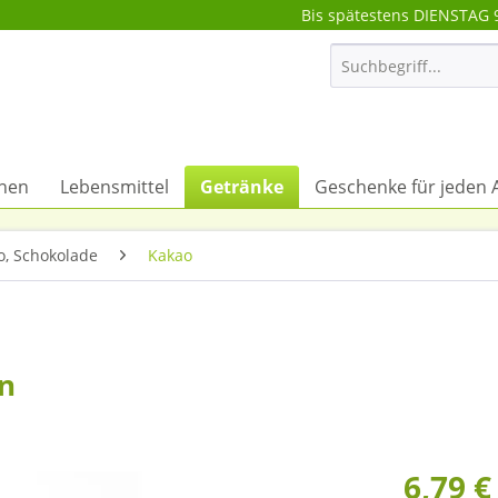
Bis spätestens DIENSTAG 
onen
Lebensmittel
Getränke
Geschenke für jeden 
o, Schokolade
Kakao
n
6,79 €