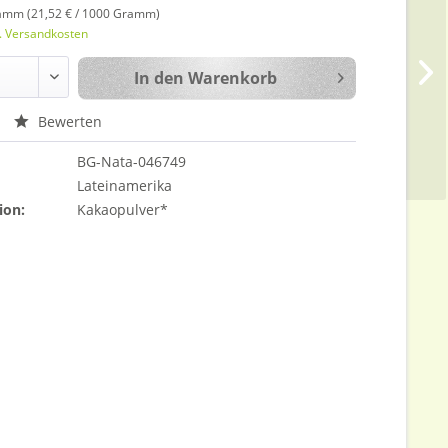
amm (21,52 € / 1000 Gramm)
l. Versandkosten
In den
Warenkorb
Bewerten
BG-Nata-046749
Lateinamerika
ion:
Kakaopulver*