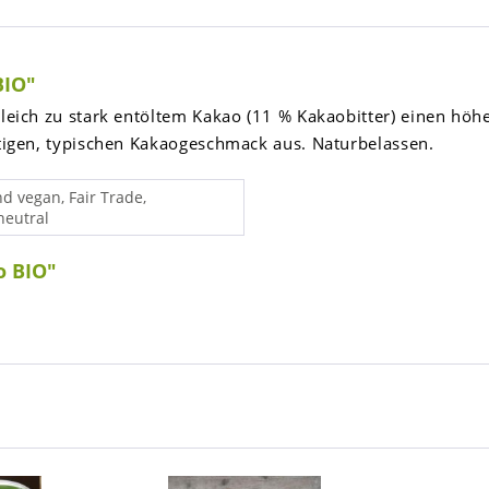
BIO"
leich zu stark entöltem Kakao (11 % Kakaobitter) einen höh
ftigen, typischen Kakaogeschmack aus. Naturbelassen.
nd vegan, Fair Trade,
neutral
o BIO"