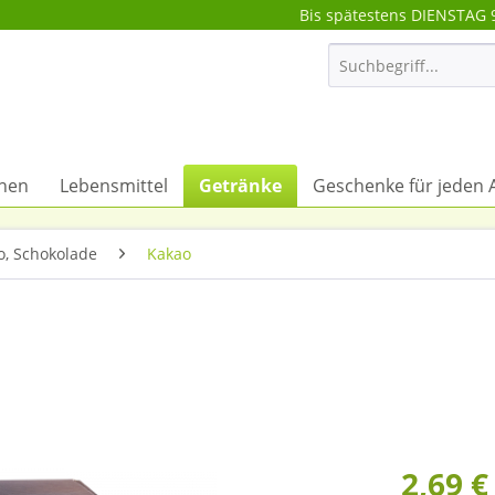
Bis spätestens DIENSTAG 
onen
Lebensmittel
Getränke
Geschenke für jeden 
o, Schokolade
Kakao
2,69 €