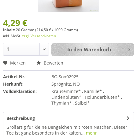
4,29 €
Inhalt:
20 Gramm (214,50 € / 1000 Gramm)
inkl. MwSt.
zzgl. Versandkosten
In den
Warenkorb
Merken
Bewerten
Artikel-Nr.:
BG-Son02925
Herkunft:
Sprögnitz, NÖ
Volldeklaration:
Krauseminze* , Kamille* ,
Lindenblüten* , Holunderblüten* ,
Thymian* , Salbei*
Beschreibung
Großartig für kleine Bengelchen mit roten Näschen. Dieser
Tee ist ganz besonders in der kalten...
mehr