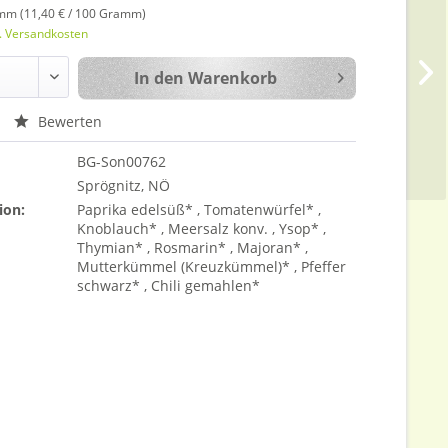
mm (11,40 € / 100 Gramm)
l. Versandkosten
In den
Warenkorb
Bewerten
BG-Son00762
Sprögnitz, NÖ
ion:
Paprika edelsüß* , Tomatenwürfel* ,
Knoblauch* , Meersalz konv. , Ysop* ,
Thymian* , Rosmarin* , Majoran* ,
Mutterkümmel (Kreuzkümmel)* , Pfeffer
schwarz* , Chili gemahlen*