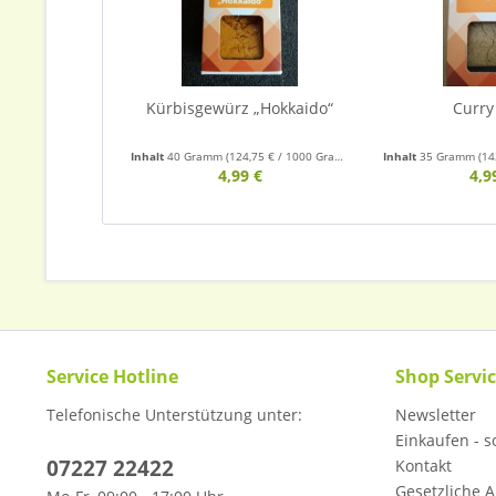
Kürbisgewürz „Hokkaido“
Curry
Inhalt
40 Gramm
(124,75 € / 1000 Gramm)
Inhalt
35 Gramm
(14
4,99 €
4,9
Service Hotline
Shop Servi
Telefonische Unterstützung unter:
Newsletter
Einkaufen - so
07227 22422
Kontakt
Gesetzliche A