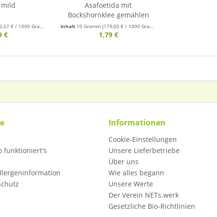
 mild
Asafoetida mit
Bockshornklee gemahlen
2,57 € / 1000 Gramm)
Inhalt
10 Gramm
(179,00 € / 1000 Gramm)
9 €
1,79 €
ce
Informationen
Cookie-Einstellungen
 funktioniert's
Unsere Lieferbetriebe
Über uns
llergeninformation
Wie alles begann
schutz
Unsere Werte
Der Verein NETs.werk
Gesetzliche Bio-Richtlinien