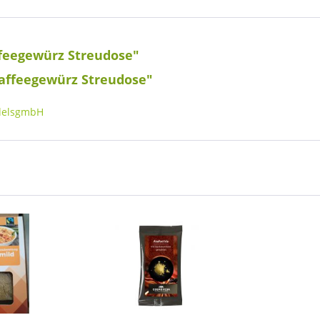
feegewürz Streudose"
Kaffeegewürz Streudose"
delsgmbH