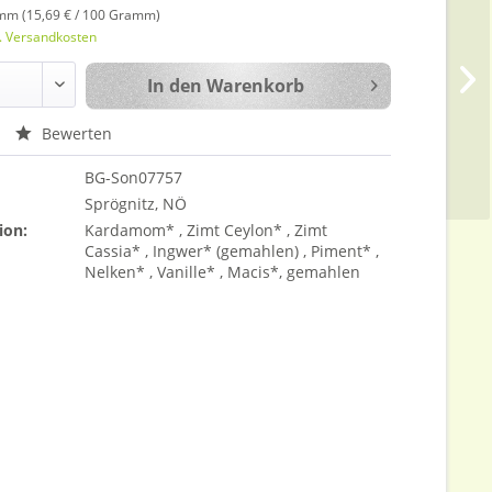
mm (15,69 € / 100 Gramm)
l. Versandkosten
In den
Warenkorb
Bewerten
BG-Son07757
Sprögnitz, NÖ
ion:
Kardamom* , Zimt Ceylon* , Zimt
Cassia* , Ingwer* (gemahlen) , Piment* ,
Nelken* , Vanille* , Macis*, gemahlen