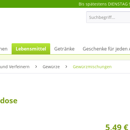
Bis spätestens DIENSTAG 
onen
Lebensmittel
Getränke
Geschenke für jeden 
und Verfeinern
Gewürze
Gewürzmischungen
udose
5,49 €