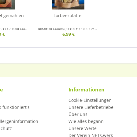
l gemahlen
Lorbeerblätter
6,33 € / 1000 Gramm)
Inhalt
30 Gramm
(233,00 € / 1000 Gramm)
9 €
6,99 €
ce
Informationen
Cookie-Einstellungen
 funktioniert's
Unsere Lieferbetriebe
Über uns
llergeninformation
Wie alles begann
schutz
Unsere Werte
Der Verein NETs.werk