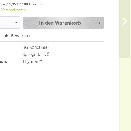
mm (11,95 € / 100 Gramm)
l. Versandkosten
In den
Warenkorb
Bewerten
BG-Son00666
Sprögnitz, NÖ
ion:
Thymian*