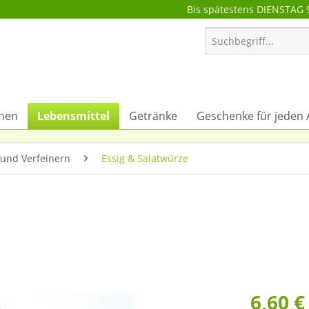
Bis spätestens DIENSTAG 
onen
Lebensmittel
Getränke
Geschenke für jeden 
und Verfeinern
Essig & Salatwürze
6,60 €