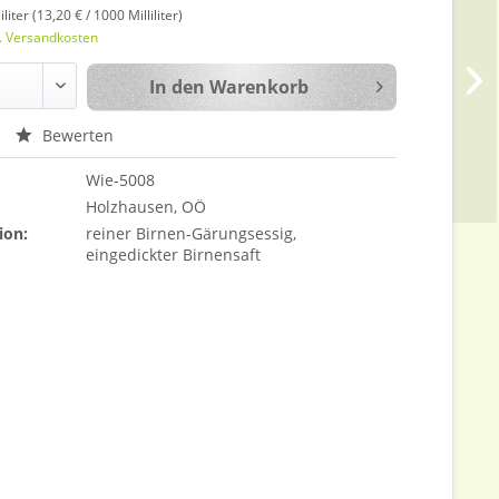
iliter (13,20 € / 1000 Milliliter)
l. Versandkosten
In den
Warenkorb
Bewerten
Wie-5008
Holzhausen, OÖ
ion:
reiner Birnen-Gärungsessig,
eingedickter Birnensaft