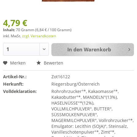
4,79 €
Inhalt:
70 Gramm (6,84 € / 100 Gramm)
inkl. MwSt.
zzgl. Versandkosten
In den
Warenkorb
Merken
Bewerten
Artikel-Nr.:
Zot16122
Herkunft:
Riegersburg/Österreich
Volldeklaration:
Rohrohrzucker°*, Kakaomasse°*,
Kakaobutter°*, MANDELN°(13%),
HASELNÜSSE°*(12%),
VOLLMILCHPULVER°, BUTTER°,
SÜSSMOLKENPULVER°,
MAGERMILCHPULVER°, Vollrohrzucker°*,
Emulgator: Lecithin (SOJA)°, Steinsalz,
Vanilleschotenpulver°*, Zimt°*,