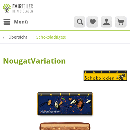
Menü
Übersicht
Schokolad(iges)
NougatVariation