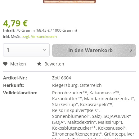
4,79 €
Inhalt:
70 Gramm (68,43 € / 1000 Gramm)
inkl. MwSt.
zzgl. Versandkosten
In den
Warenkorb
Merken
Bewerten
Artikel-Nr.:
Zot16604
Herkunft:
Riegersburg, Österreich
Volldeklaration:
Rohrohrzucker°*, Kakaomasse°*,
Kakaobutter°*, Mandarinenkonzentrat°,
Stärkesirup°, Kokosraspeln°*,
Reisdrinkpulver°(Reis°,
Sonnenblumenöl°, Salz), SOJAPULVER°
(SOJA°, Maltodextrin°, Maissirup°),
Kokosblütenzucker°*, Kokosnussöl°,
Zitronensaftkonzentrat°, Grünteepulver