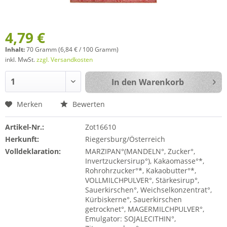
4,79 €
Inhalt:
70 Gramm (6,84 € / 100 Gramm)
inkl. MwSt.
zzgl. Versandkosten
In den
Warenkorb
Merken
Bewerten
Artikel-Nr.:
Zot16610
Herkunft:
Riegersburg/Österreich
Volldeklaration:
MARZIPAN°(MANDELN°, Zucker°,
Invertzuckersirup°), Kakaomasse°*,
Rohrohrzucker°*, Kakaobutter°*,
VOLLMILCHPULVER°, Stärkesirup°,
Sauerkirschen°, Weichselkonzentrat°,
Kürbiskerne°, Sauerkirschen
getrocknet°, MAGERMILCHPULVER°,
Emulgator: SOJALECITHIN°,