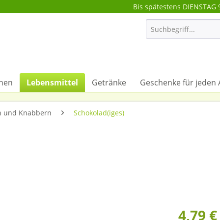
Bis spätestens DIENSTAG 
onen
Lebensmittel
Getränke
Geschenke für jeden 
 und Knabbern
Schokolad(iges)
4,79 €