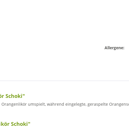
Allergene:
r Schoki"
 Orangenlikör umspielt, während eingelegte, geraspelte Orangensc
ikör Schoki"