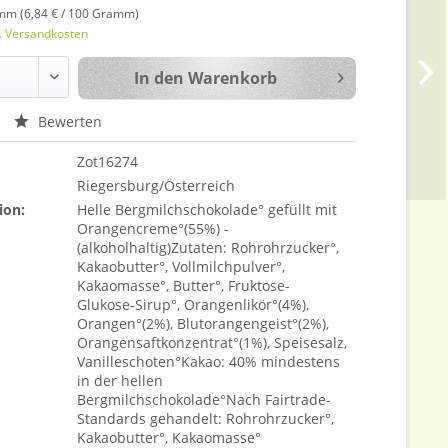
mm (6,84 € / 100 Gramm)
l. Versandkosten
In den
Warenkorb
Bewerten
Zot16274
Riegersburg/Österreich
ion:
Helle Bergmilchschokolade° gefüllt mit
Orangencreme°(55%) -
(alkoholhaltig)Zutaten: Rohrohrzucker°,
Kakaobutter°, Vollmilchpulver°,
Kakaomasse°, Butter°, Fruktose-
Glukose-Sirup°, Orangenlikör°(4%),
Orangen°(2%), Blutorangengeist°(2%),
Orangensaftkonzentrat°(1%), Speisesalz,
Vanilleschoten°Kakao: 40% mindestens
in der hellen
Bergmilchschokolade°Nach Fairtrade-
Standards gehandelt: Rohrohrzucker°,
Kakaobutter°, Kakaomasse°